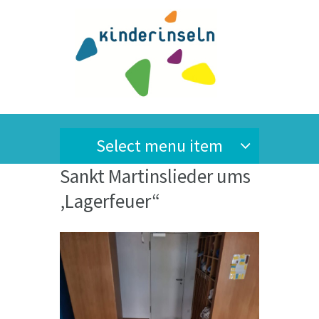
Select menu item
Sankt Martinslieder ums
‚Lagerfeuer“