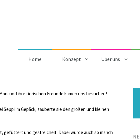
Home
Konzept
Über uns
 Moni und ihre tierischen Freunde kamen uns besuchen!
 Seppi im Gepäck, zauberte sie den großen und kleinen
lt, gefüttert und gestreichelt. Dabei wurde auch so manch
NE