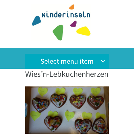
Select menu item
Wies’n-Lebkuchenherzen